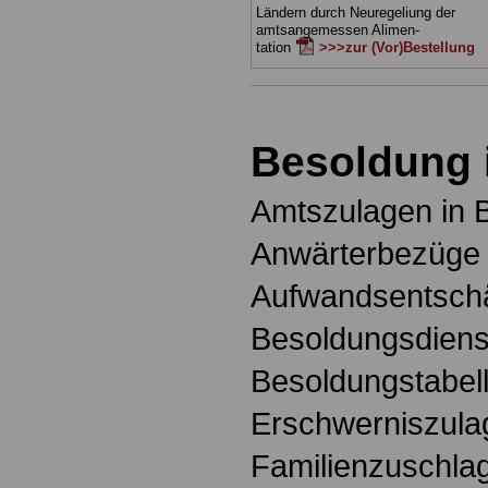
Ländern durch Neuregeliung der
amtsangemessen Alimen-
tation
>>>zur (Vor)Bestellung
Besoldung 
Amtszulagen in 
Anwärterbezüge 
Aufwandsentschä
Besoldungsdienst
Besoldungstabell
Erschwerniszula
Familienzuschlag