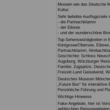
Museen wie das Deutsche Mu
Kultur.
Sehr beliebte Ausflugsziele
- die Partnachklamm
- der Eibsee
- und der wunderschöne Br
Top-Sehenswürdigkeiten in 
Königssee/Obersee, Eibsee,
Partnachklamm, Almbachklam
Geschichte: Schloss Neusch
Augsburg, Würzburger Reside
Familie: Zugspitze, Deuts
Freizeit-Land Geiselwind, Wa
Deutsches Museum München: E
„Future Box“ für interaktive
Persönliche Führung und Pl
Wichtige Hinweise
Fake-Angebote, hier ist Vors
gefälschten Reiseangebote