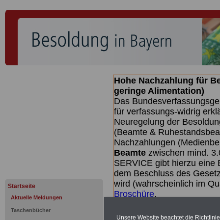
Hohe Nachzahlung für B
geringe Alimentation)
Das Bundesverfassungsgeri
für verfassungs-widrig erkl
Neuregelung der Besoldun
(Beamte & Ruhestandsbeamt
Nachzahlungen (Medienberi
Beamte
zwischen mind. 3.
SERVICE gibt hierzu eine 
dem Beschluss des Gesetz
wird (wahrscheinlich im Q
Startseite
Broschüre
.
Aktuelle Meldungen
Taschenbücher
Unsere Website beachtet die Richtlini