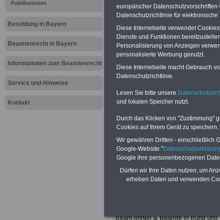
Meldung fü
Publikationen
europäischer Datenschutzvorschrifte
Datenschutzrichtlinie für elektronisch
öffentliche
Besoldung in Bayern
Diese Internetseite verwendet Cookie
Dienste und Funktionen bereitzustell
Hohe Hürde
Beamtenrecht in Bayern
Personalisierung von Anzeigen verwende
personalisierte Werbung genutzt.
Weiterbild
Informationen zum Beamtenrecht
Diese Internetseite macht Gebrauch von
Datenschutzrichtlinie.
Service und Hinweise
Lesen Sie bitte unsere
Datenschutzrich
BEHÖRDEN-ABO
mit drei Ratgebern
und lokalen Speicher nutzt.
nur 25,00 Euro: Wissenswertes für
Kontakt
Beamtinnen und Beamte, Beamtenve
sorgungsrecht (Bund/Länder) sowie
Durch das Klicken von "Zustimmung" geb
Beihilferecht in Bund und Ländern. Al
Cookies auf Ihrem Gerät zu speichern.
drei Ratgeber sind übersichtlich gegl
Wir gewähren Dritten - einschließlich Go
und erläutern auch komplizierte
Google-Website "
Datenschutzerkläru
Sachverhalte ver-ständlich (auch für
Mitarbeiterinnen und Mitarbeiter d
Google ihre personenbezogenen Date
öffentlichen Dienstes im Freistaat
Dürfen wir Ihre Daten nutzen, um Anz
Bayern
geeignet).
BEHÖRDEN-ABO
erheben Daten und verwenden Cook
hier bestellen
ACHTUNG Neue Broschüre zum
vorbestellen:
Teilweise fünfstellige Nachzahlungen
Beam-tinnen & Beamte in Bund und