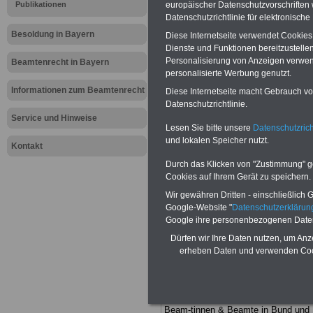
Meldung fü
Publikationen
europäischer Datenschutzvorschrifte
Datenschutzrichtlinie für elektronisch
öffentliche
Besoldung in Bayern
Diese Internetseite verwendet Cookie
Dienste und Funktionen bereitzustell
Neues aus 
Personalisierung von Anzeigen verwende
Beamtenrecht in Bayern
personalisierte Werbung genutzt.
Laufbahnre
Informationen zum Beamtenrecht
Diese Internetseite macht Gebrauch von
Datenschutzrichtlinie.
Service und Hinweise
Lesen Sie bitte unsere
Datenschutzrich
BEHÖRDEN-ABO
mit drei Ratgebern
und lokalen Speicher nutzt.
nur 25,00 Euro: Wissenswertes für
Kontakt
Beamtinnen und Beamte, Beamtenve
Durch das Klicken von "Zustimmung" geb
sorgungsrecht (Bund/Länder) sowie
Cookies auf Ihrem Gerät zu speichern.
Beihilferecht in Bund und Ländern. Al
drei Ratgeber sind übersichtlich gegl
Wir gewähren Dritten - einschließlich Go
und erläutern auch komplizierte
Google-Website "
Datenschutzerkläru
Sachverhalte ver-ständlich (auch für
Google ihre personenbezogenen Date
Mitarbeiterinnen und Mitarbeiter d
öffentlichen Dienstes im Freistaat
Dürfen wir Ihre Daten nutzen, um Anz
Bayern
geeignet).
BEHÖRDEN-ABO
erheben Daten und verwenden Cook
hier bestellen
ACHTUNG Neue Broschüre zum
vorbestellen:
Teilweise fünfstellige Nachzahlungen
Beam-tinnen & Beamte in Bund und