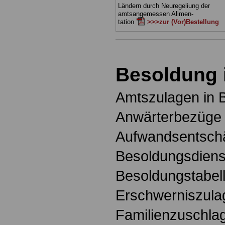
Ländern durch Neuregeliung der
amtsangemessen Alimen-
tation
>>>zur (Vor)Bestellung
Besoldung 
Amtszulagen in 
Anwärterbezüge 
Aufwandsentschä
Besoldungsdienst
Besoldungstabell
Erschwerniszula
Familienzuschlag