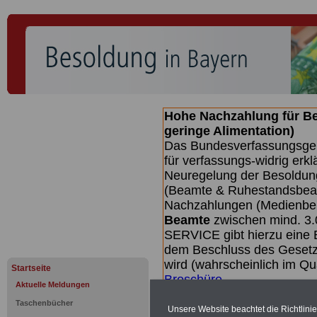
Hohe Nachzahlung für B
geringe Alimentation)
Das Bundesverfassungsgeri
für verfassungs-widrig erkl
Neuregelung der Besoldun
(Beamte & Ruhestandsbeamt
Nachzahlungen (Medienberi
Beamte
zwischen mind. 3.
SERVICE gibt hierzu eine 
dem Beschluss des Gesetz
wird (wahrscheinlich im Q
Startseite
Broschüre
.
Aktuelle Meldungen
Taschenbücher
Unsere Website beachtet die Richtlini