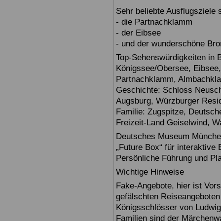
Sehr beliebte Ausflugsziele
- die Partnachklamm
- der Eibsee
- und der wunderschöne Br
Top-Sehenswürdigkeiten in 
Königssee/Obersee, Eibsee,
Partnachklamm, Almbachklam
Geschichte: Schloss Neusch
Augsburg, Würzburger Reside
Familie: Zugspitze, Deuts
Freizeit-Land Geiselwind, Wa
Deutsches Museum München: E
„Future Box“ für interaktive
Persönliche Führung und Pl
Wichtige Hinweise
Fake-Angebote, hier ist Vors
gefälschten Reiseangebote
Königsschlösser von Ludwig
Familien sind der Märchenwa