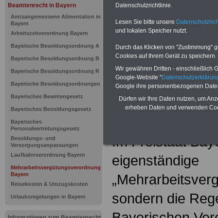
Mehrarbeit
Beamtenrecht in Bayern
Datenschutzrichtlinie.
Amtsangemessene Alimentation in
Lesen Sie bitte unsere
Datenschutzrich
in Bayern
Bayern
und lokalen Speicher nutzt.
Arbeitszeitverordnung Bayern
Bayerische Besoldungsordnung A
Durch das Klicken von "Zustimmung" geb
{
referenz:behoe
Cookies auf Ihrem Gerät zu speichern.
Bayerische Besoldungsordnung B
Wir gewähren Dritten - einschließlich Go
Bayerische Besoldungsordnung R
Google-Website "
Datenschutzerkläru
Bayerische Besoldungsordnungen
Google ihre personenbezogenen Date
Mehrarbeit
Bayerisches Beamtengesetz
Dürfen wir Ihre Daten nutzen, um Anz
erheben Daten und verwenden Cook
Bayerisches Besoldungsgesetz
in Bayern
Bayerisches
Personalvertretungsgesetz
Im Freistaat Baye
Besoldungs- und
Versorgungsanpassungen
Laufbahnverordnung Bayern
eigenständige
Mehrarbeitsvergütungsverordnung
Bayern
„Mehrarbeitsver
Reisekosten & Umzugskosten
sondern die Rege
Urlaubsregelungen in Bayern
Bayerischen Ver
Informationen zum Beamtenrecht