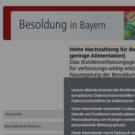
Hohe Nachzahlung für B
geringe Alimentation)
Das Bundesverfassungsgeri
für verfassungs-widrig erkl
Neuregelung der Besoldun
(Beamte & Ruhestandsbeamt
Nachzahlungen (Medienberi
Unsere Website beachtet die Richtlini
Beamte
zwischen mind. 3.
europäischer Datenschutzvorschrifte
SERVICE gibt hierzu eine 
Datenschutzrichtlinie für elektronisch
dem Beschluss des Gesetz
Diese Internetseite verwendet Cookie
wird (wahrscheinlich im Q
Startseite
Dienste und Funktionen bereitzustell
Broschüre
.
Personalisierung von Anzeigen verwende
personalisierte Werbung genutzt.
Besoldung in Bayern
Diese Internetseite macht Gebrauch von