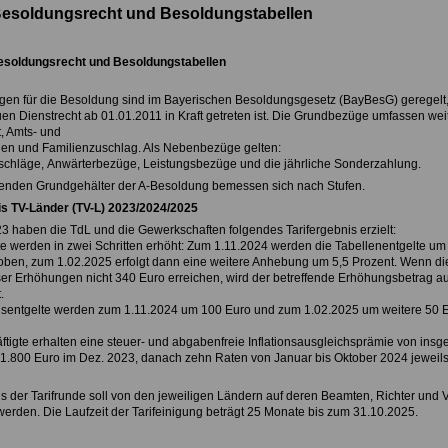
Besoldungsrecht und Besoldungstabellen
esoldungsrecht und Besoldungstabellen
gen für die Besoldung sind im Bayerischen Besoldungsgesetz (BayBesG) geregelt
n Dienstrecht ab 01.01.2011 in Kraft getreten ist. Die Grundbezüge umfassen weit
, Amts- und
gen und Familienzuschlag. Als Nebenbezüge gelten:
schläge, Anwärterbezüge, Leistungsbezüge und die jährliche Sonderzahlung.
genden Grundgehälter der A-Besoldung bemessen sich nach Stufen.
is TV-Länder (TV-L) 2023/2024/2025
3 haben die TdL und die Gewerkschaften folgendes Tarifergebnis erzielt:
te werden in zwei Schritten erhöht: Zum 1.11.2024 werden die Tabellenentgelte um
ben, zum 1.02.2025 erfolgt dann eine weitere Anhebung um 5,5 Prozent. Wenn di
r Erhöhungen nicht 340 Euro erreichen, wird der betreffende Erhöhungsbetrag au
.
gsentgelte werden zum 1.11.2024 um 100 Euro und zum 1.02.2025 um weitere 50 
äftigte erhalten eine steuer- und abgabenfreie Inflationsausgleichsprämie von ins
(1.800 Euro im Dez. 2023, danach zehn Raten von Januar bis Oktober 2024 jeweil
s der Tarifrunde soll von den jeweiligen Ländern auf deren Beamten, Richter und 
erden. Die Laufzeit der Tarifeinigung beträgt 25 Monate bis zum 31.10.2025.