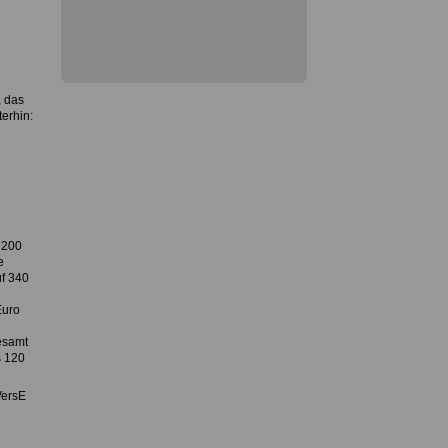
, das
erhin:
 200
e
f 340
Euro
gesamt
s 120
VersE