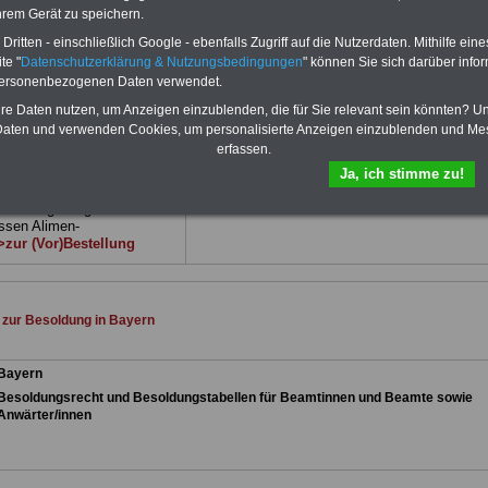
 sind übersichtlich gegliedert
hrem Gerät zu speichern.
 auch komplizierte
ver-ständlich (auch für
ritten - einschließlich Google - ebenfalls Zugriff auf die Nutzerdaten. Mithilfe eine
nnen und Mitarbeiter des
te "
Datenschutzerklärung & Nutzungsbedingungen
" können Sie sich darüber infor
 Dienstes im Freistaat
personenbezogenen Daten verwendet.
net).
BEHÖRDEN-ABO
>>>
en
hre Daten nutzen, um Anzeigen einzublenden, die für Sie relevant sein könnten? U
aten und verwenden Cookies, um personalisierte Anzeigen einzublenden und Me
ue Broschüre zum
erfassen.
Ja, ich stimme zu!
fstellige Nachzahlungen für
 & Beamte in Bund und
h Neuregeliung der
sen Alimen-
zur (Vor)Bestellung
 zur Besoldung in Bayern
Bayern
Besoldungsrecht und Besoldungstabellen für Beamtinnen und Beamte sowie
Anwärter/innen