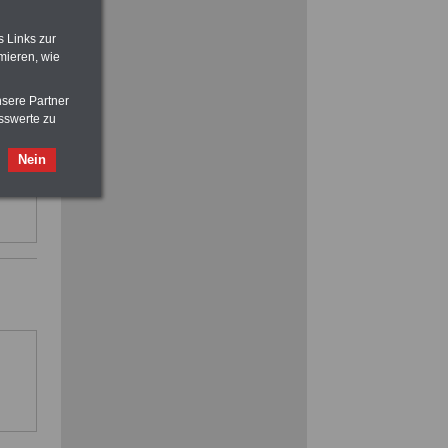
s Links zur
mieren, wie
Nebenberufler aufpassen:
mit dem OnlineBuch Nebentätigkeit
sind Sie auf der sicheren Seite
nsere Partner
sswerte zu
Nein