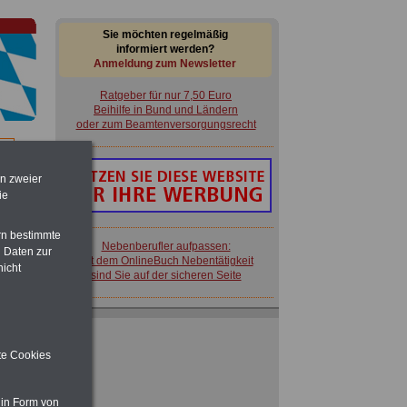
Sie möchten regelmäßig
informiert werden?
Anmeldung zum Newsletter
Ratgeber für nur 7,50 Euro
Beihilfe in Bund und Ländern
oder zum Beamtenversorgungsrecht
im
en zweier
en
ie
rn bestimmte
Nebenberufler aufpassen:
 Daten zur
mit dem OnlineBuch Nebentätigkeit
nicht
sind Sie auf der sicheren Seite
Ratgeber für nur 7,50 Euro
Beihilfe in Bund und Ländern
oder zum Beamtenversorgungsrecht
ite Cookies
 in Form von