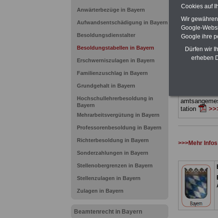
drei Ratgeber
Cookies auf I
und erläutern
Anwärterbezüge in Bayern
Sachverhalte 
Wir gewähren D
Aufwandsentschädigung in Bayern
Mitarbeiteri
Google-Websi
öffentlichen
Besoldungsdienstalter
Google ihre 
Bayern
geeig
Besoldungstabellen in Bayern
hier bestell
Dürfen wir I
erheben D
ACHTUNG Ne
Erschwerniszulagen in Bayern
vorbestellen:
Familienzuschlag in Bayern
Teilweise fün
Beam-tinnen
Grundgehalt in Bayern
Ländern durc
Hochschullehrerbesoldung in
amtsangemes
Bayern
tation
>>>
Mehrarbeitsvergütung in Bayern
Professorenbesoldung in Bayern
Richterbesoldung in Bayern
>>>Mehr Infos
Sonderzahlungen in Bayern
Stellenobergrenzen in Bayern
Stellenzulagen in Bayern
Zulagen in Bayern
Beamtenrecht in Bayern