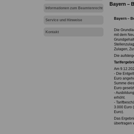
Bayern – 
Informationen zum Beamtenrecht
Bayern – B
Service und Hinweise
Die Grundla
Kontakt
mit dem Neue
Grundgehalt
Stellenzula
Zulagen, Zu
Die aufstei
Tarifergebn
Am 9.12.202
- Die Entgel
Euro angeho
Summe diese
Euro gesetzt
- Ausbildun
erhöht.
- Tarifbesch
3.000 Euro 
Euro).
Das Ergebni
übertragen w