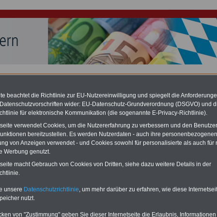
hlung für Beamte & Ruhestandsbeamte (zu geringe Alimentation)
fassungsgericht hat die Berliner Landesbesoldung für verfassungs-widrig
n muss bis
März 2027 eine Neuregelung der Besoldung beschließen). Auch be
e beachtet die Richtlinie zur EU-Nutzereinwilligung und spiegelt die Anforderung
 & Ruhestandsbeamte) gibt es teilweise hohe Nachzahlungen (Medienbericht
 Datenschutzvorschriften wider: EU-Datenschutz-Grundverordnung (DSGVO) und d
diese für
alle (!) Beamte
zwischen mind. 3.000 und 13.000 Euro, Der INFO-
chtlinie für elektronische Kommunikation (die sogenannte E-Privacy-Richtlinie).
hierzu eine Broschüre heraus, die unmittelbar nach dem Beschluss des
s der Bundesregierung vorgelegt wird (wahrscheinlich im Quartal.2026
tseite verwendet Cookies, um die Nutzererfahrung zu verbessern und den Benutze
Vor)Bestellung der Broschüre
.
unktionen bereitzustellen. Es werden Nutzerdaten - auch ihre personenbezogenen
ung von Anzeigen verwendet - und Cookies sowohl für personalisierte als auch für 
te Werbung genutzt.
soldungstabellen ab 01.02.2025
tseite macht Gebrauch von Cookies von Dritten, siehe dazu weitere Details in der
htlinie.
-ABO
mit drei Ratgebern für
ro: Wissenswertes für
te unsere
Datenschutzrichtlinie
, um mehr darüber zu erfahren, wie diese Internetse
und Beamte, Beamtenver-
peicher nutzt.
t (Bund/Länder) sowie
 in Bund und Ländern. Alle
cken von "Zustimmung" geben Sie dieser Internetseite die Erlaubnis, Informationen