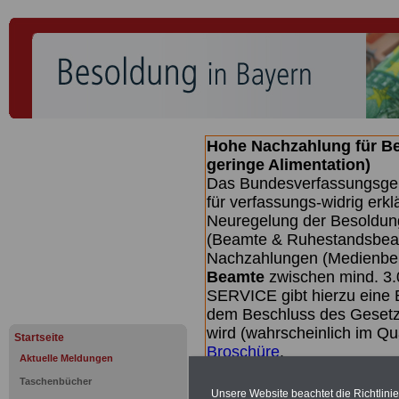
Hohe Nachzahlung für B
geringe Alimentation)
Das Bundesverfassungsgeri
für verfassungs-widrig erkl
Neuregelung der Besoldun
(Beamte & Ruhestandsbeamt
Nachzahlungen (Medienberi
Beamte
zwischen mind. 3.
SERVICE gibt hierzu eine 
dem Beschluss des Gesetz
wird (wahrscheinlich im Q
Startseite
Broschüre
.
Aktuelle Meldungen
Taschenbücher
Unsere Website beachtet die Richtlini