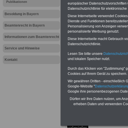
Meldung fü
Publikationen
europäischer Datenschutzvorschrifte
Datenschutzrichtlinie für elektronisch
öffentliche
Besoldung in Bayern
Diese Internetseite verwendet Cookie
Dienste und Funktionen bereitzustell
Neugründun
Beamtenrecht in Bayern
Personalisierung von Anzeigen verwende
personalisierte Werbung genutzt.
Landeskomm
Informationen zum Beamtenrecht
Diese Internetseite macht Gebrauch von
Datenschutzrichtlinie.
Service und Hinweise
Beamtinne
Lesen Sie bitte unsere
Datenschutzrich
und lokalen Speicher nutzt.
Kontakt
BEHÖRDEN-ABO
mit drei Ratgebern
Durch das Klicken von "Zustimmung" geb
nur 25,00 Euro: Wissenswertes für
Cookies auf Ihrem Gerät zu speichern.
Beamtinnen und Beamte, Beamtenve
sorgungsrecht (Bund/Länder) sowie
Wir gewähren Dritten - einschließlich Go
Beihilferecht in Bund und Ländern. Al
Google-Website "
Datenschutzerkläru
drei Ratgeber sind übersichtlich gegl
Google ihre personenbezogenen Date
und erläutern auch komplizierte
Sachverhalte ver-ständlich (auch für
Dürfen wir Ihre Daten nutzen, um Anz
Mitarbeiterinnen und Mitarbeiter d
erheben Daten und verwenden Cook
öffentlichen Dienstes im Freistaat
Bayern
geeignet).
BEHÖRDEN-ABO
hier bestellen
ACHTUNG Neue Broschüre zum
vorbestellen: