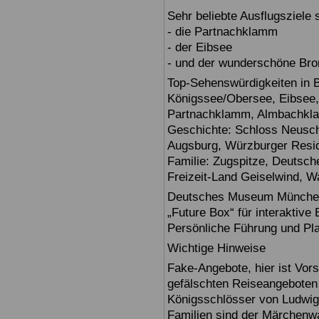
Sehr beliebte Ausflugsziele
- die Partnachklamm
- der Eibsee
- und der wunderschöne Br
Top-Sehenswürdigkeiten in 
Königssee/Obersee, Eibsee,
Partnachklamm, Almbachklam
Geschichte: Schloss Neusch
Augsburg, Würzburger Reside
Familie: Zugspitze, Deuts
Freizeit-Land Geiselwind, Wa
Deutsches Museum München: E
„Future Box“ für interaktive
Persönliche Führung und Pl
Wichtige Hinweise
Fake-Angebote, hier ist Vors
gefälschten Reiseangebote
Königsschlösser von Ludwig
Familien sind der Märchenwa