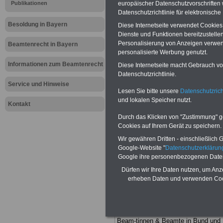
Meldung fü
Publikationen
europäischer Datenschutzvorschrifte
Datenschutzrichtlinie für elektronisch
öffentliche
Besoldung in Bayern
Diese Internetseite verwendet Cookie
Dienste und Funktionen bereitzustell
Polizeizula
Personalisierung von Anzeigen verwende
Beamtenrecht in Bayern
personalisierte Werbung genutzt.
ruhegehaltf
Informationen zum Beamtenrecht
Diese Internetseite macht Gebrauch von
Datenschutzrichtlinie.
Service und Hinweise
Lesen Sie bitte unsere
Datenschutzrich
BEHÖRDEN-ABO
mit drei Ratgebern
und lokalen Speicher nutzt.
nur 25,00 Euro: Wissenswertes für
Kontakt
Beamtinnen und Beamte, Beamtenve
Durch das Klicken von "Zustimmung" geb
sorgungsrecht (Bund/Länder) sowie
Cookies auf Ihrem Gerät zu speichern.
Beihilferecht in Bund und Ländern. Al
drei Ratgeber sind übersichtlich gegl
Wir gewähren Dritten - einschließlich Go
und erläutern auch komplizierte
Google-Website "
Datenschutzerkläru
Sachverhalte ver-ständlich (auch für
Google ihre personenbezogenen Date
Mitarbeiterinnen und Mitarbeiter d
öffentlichen Dienstes im Freistaat
Dürfen wir Ihre Daten nutzen, um Anz
Bayern
geeignet).
BEHÖRDEN-ABO
erheben Daten und verwenden Cook
hier bestellen
ACHTUNG Neue Broschüre zum
vorbestellen:
Teilweise fünfstellige Nachzahlungen
Beam-tinnen & Beamte in Bund und