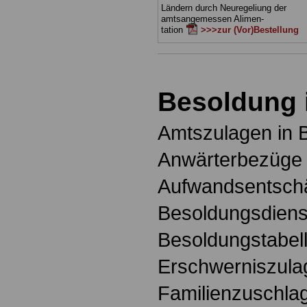
Ländern durch Neuregeliung der
amtsangemessen Alimen-
tation
>>>zur (Vor)Bestellung
Besoldung 
Amtszulagen in 
Anwärterbezüge 
Aufwandsentschä
Besoldungsdienst
Besoldungstabell
Erschwerniszula
Familienzuschlag