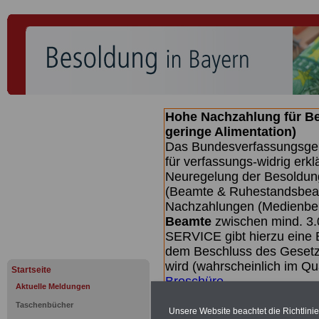
Hohe Nachzahlung für B
geringe Alimentation)
Das Bundesverfassungsgeri
für verfassungs-widrig erkl
Neuregelung der Besoldun
(Beamte & Ruhestandsbeamt
Nachzahlungen (Medienberi
Beamte
zwischen mind. 3.
SERVICE gibt hierzu eine 
dem Beschluss des Gesetz
wird (wahrscheinlich im Q
Startseite
Broschüre
.
Aktuelle Meldungen
Taschenbücher
Unsere Website beachtet die Richtlini