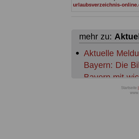
urlaubsverzeichnis-online
mehr zu:
Aktue
Aktuelle Meld
Bayern: Die B
Bayern mit wi
Aktuelles aus 
Startseite
|
www.
Änderungen u
Bayrischen Bei
Aktuelles aus 