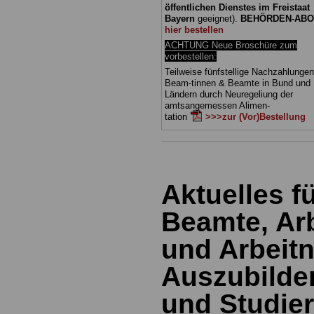
öffentlichen Dienstes im Freistaat
Bayern
geeignet).
BEHÖRDEN-ABO
hier bestellen
ACHTUNG Neue Broschüre zum
vorbestellen:
Teilweise fünfstellige Nachzahlungen
Beam-tinnen & Beamte in Bund und
Ländern durch Neuregeliung der
amtsangemessen Alimen-
tation
>>>zur (Vor)Bestellung
Aktuelles 
Beamte, Ar
und Arbeit
Auszubilde
und Studie