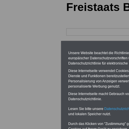
Freistaats 
09.03.2026
Aktu
Unsere Website beachtet die Richtlini
europäischer Datenschutzvorschrifte
öffentlichen Di
Datenschutzrichtlinie für elektronisch
Diese Internetseite verwendet Cookie
Landesvorstand
Dienste und Funktionen bereitzustell
Personalisierung von Anzeigen verwende
Bildungsgewerk
personalisierte Werbung genutzt.
Diese Internetseite macht Gebrauch von
Bayern
Datenschutzrichtlinie.
Lesen Sie bitte unsere
Datenschutzrich
und lokalen Speicher nutzt.
Durch das Klicken von "Zustimmung" geb