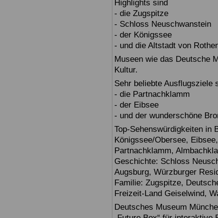
Highlights sind
- die Zugspitze
- Schloss Neuschwanstein
- der Königssee
- und die Altstadt von Rothe
Museen wie das Deutsche Mu
Kultur.
Sehr beliebte Ausflugsziele
- die Partnachklamm
- der Eibsee
- und der wunderschöne Br
Top-Sehenswürdigkeiten in 
Königssee/Obersee, Eibsee,
Partnachklamm, Almbachklam
Geschichte: Schloss Neusch
Augsburg, Würzburger Reside
Familie: Zugspitze, Deuts
Freizeit-Land Geiselwind, Wa
Deutsches Museum München: E
„Future Box“ für interaktive