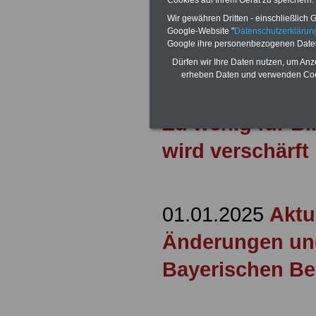
Cookies auf Ihrem Gerät zu speichern.
Wir gewähren Dritten - einschließlich Go
Google-Website "
Datenschutzerkläru
09.12.2025
Aktu
Google ihre personenbezogenen Date
Bayern: Aktuell
Dürfen wir Ihre Daten nutzen, um Anz
erheben Daten und verwenden Cook
Bayern: GEW: D
Zu wenig für B
wird verschärft
01.01.2025
Aktu
Änderungen un
Bayerischen Bei