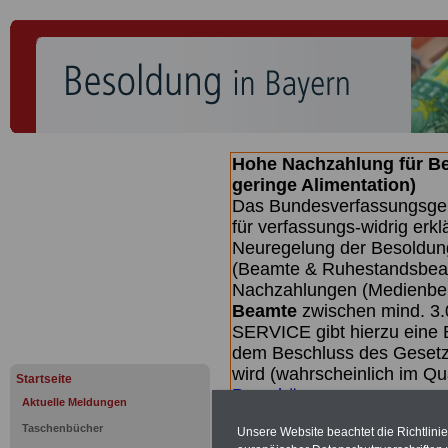
Hohe Nachzahlung für B
geringe Alimentation)
Das Bundesverfassungsgeri
für verfassungs-widrig erkl
Neuregelung der Besoldun
(Beamte & Ruhestandsbeamt
Nachzahlungen (Medienberi
Beamte
zwischen mind. 3.
SERVICE gibt hierzu eine 
dem Beschluss des Gesetz
wird (wahrscheinlich im Q
Startseite
Broschüre
.
Aktuelle Meldungen
Taschenbücher
Unsere Website beachtet die Richtlini