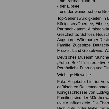
- die Partnachklamm
- der Eibsee
- und der wunderschöne Br
Top-Sehenswürdigkeiten in 
Königssee/Obersee, Eibsee,
Partnachklamm, Almbachklam
Geschichte: Schloss Neusch
Augsburg, Würzburger Reside
Familie: Zugspitze, Deuts
Freizeit-Land Geiselwind, Wa
Deutsches Museum München: E
„Future Box“ für interaktive
Persönliche Führung und Pl
Wichtige Hinweise
Fake-Angebote, hier ist Vors
gefälschten Reiseangebote
Königsschlösser von Ludwig
Familien sind der Märchenwa
tolle Ausflugsziele. Die T
Highlights in der Nähe von 