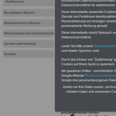
europäischer Datenschutzvorschrifte
Meldung fü
Publikationen
Datenschutzrichtlinie für elektronisch
öffentliche
Diese Internetseite verwendet Cookie
Besoldung in Bayern
Dienste und Funktionen bereitzustell
Personalisierung von Anzeigen verwende
Personalbe
Beamtenrecht in Bayern
personalisierte Werbung genutzt.
Diese Internetseite macht Gebrauch von
Informationen zum Beamtenrecht
Datenschutzrichtlinie.
BEHÖRDEN-ABO
mit drei Ratgebern
nur 25,00 Euro: Wissenswertes für
Service und Hinweise
Lesen Sie bitte unsere
Datenschutzrich
Beamtinnen und Beamte, Beamtenve
und lokalen Speicher nutzt.
sorgungsrecht (Bund/Länder) sowie
Kontakt
Beihilferecht in Bund und Ländern. Al
drei Ratgeber sind übersichtlich gegl
Durch das Klicken von "Zustimmung" geb
und erläutern auch komplizierte
Cookies auf Ihrem Gerät zu speichern.
Sachverhalte ver-ständlich (auch für
Wir gewähren Dritten - einschließlich Go
Mitarbeiterinnen und Mitarbeiter d
Google-Website "
Datenschutzerkläru
öffentlichen Dienstes im Freistaat
Bayern
geeignet).
BEHÖRDEN-ABO
Google ihre personenbezogenen Date
hier bestellen
Dürfen wir Ihre Daten nutzen, um Anz
ACHTUNG Neue Broschüre zum
erheben Daten und verwenden Cook
vorbestellen:
Teilweise fünfstellige Nachzahlungen
Beam-tinnen & Beamte in Bund und
Ländern durch Neuregeliung der
amtsangemessen Alimen-