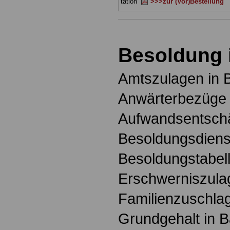
tation
>>>zur (Vor)Bestellung
Besoldung 
Amtszulagen in 
Anwärterbezüge 
Aufwandsentschä
Besoldungsdienst
Besoldungstabell
Erschwerniszula
Familienzuschlag
Grundgehalt in 