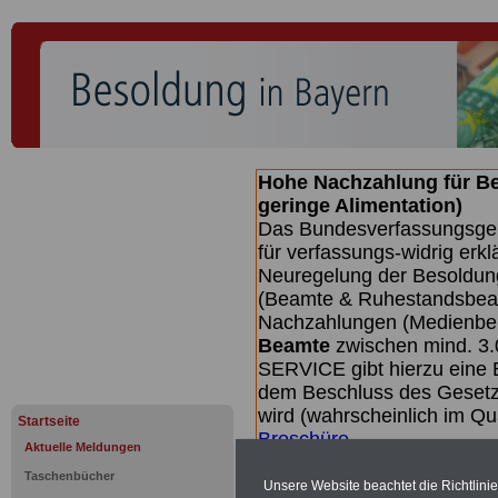
Hohe Nachzahlung für B
geringe Alimentation)
Das Bundesverfassungsgeri
für verfassungs-widrig erkl
Neuregelung der Besoldun
(Beamte & Ruhestandsbeamt
Nachzahlungen (Medienberi
Beamte
zwischen mind. 3.
SERVICE gibt hierzu eine 
dem Beschluss des Gesetz
wird (wahrscheinlich im Q
Startseite
Broschüre
.
Aktuelle Meldungen
Taschenbücher
Unsere Website beachtet die Richtlini