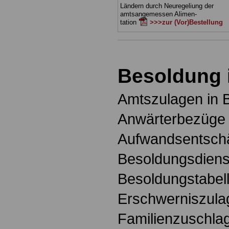
Ländern durch Neuregeliung der
amtsangemessen Alimen-
tation
>>>zur (Vor)Bestellung
Besoldung 
Amtszulagen in 
Anwärterbezüge 
Aufwandsentschä
Besoldungsdienst
Besoldungstabell
Erschwerniszula
Familienzuschlag