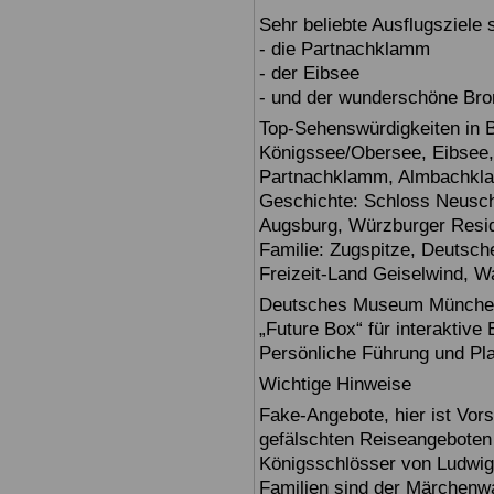
Sehr beliebte Ausflugsziele
- die Partnachklamm
- der Eibsee
- und der wunderschöne Br
Top-Sehenswürdigkeiten in 
Königssee/Obersee, Eibsee,
Partnachklamm, Almbachklam
Geschichte: Schloss Neusch
Augsburg, Würzburger Reside
Familie: Zugspitze, Deuts
Freizeit-Land Geiselwind, Wa
Deutsches Museum München: E
„Future Box“ für interaktive
Persönliche Führung und Pl
Wichtige Hinweise
Fake-Angebote, hier ist Vors
gefälschten Reiseangebote
Königsschlösser von Ludwig
Familien sind der Märchenwa