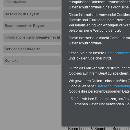
Meldung fü
Publikationen
europäischer Datenschutzvorschrifte
Datenschutzrichtlinie für elektronisch
öffentliche
Besoldung in Bayern
Diese Internetseite verwendet Cookie
Dienste und Funktionen bereitzustell
Neufassung
Personalisierung von Anzeigen verwende
Beamtenrecht in Bayern
personalisierte Werbung genutzt.
Beamtenge
Informationen zum Beamtenrecht
Diese Internetseite macht Gebrauch von
Datenschutzrichtlinie.
Service und Hinweise
Lesen Sie bitte unsere
Datenschutzrich
BEHÖRDEN-ABO
mit drei Ratgebern
und lokalen Speicher nutzt.
nur 25,00 Euro: Wissenswertes für
Kontakt
Beamtinnen und Beamte, Beamtenve
Durch das Klicken von "Zustimmung" geb
sorgungsrecht (Bund/Länder) sowie
Cookies auf Ihrem Gerät zu speichern.
Beihilferecht in Bund und Ländern. Al
drei Ratgeber sind übersichtlich gegl
Wir gewähren Dritten - einschließlich Go
und erläutern auch komplizierte
Google-Website "
Datenschutzerkläru
Sachverhalte ver-ständlich (auch für
Google ihre personenbezogenen Date
Mitarbeiterinnen und Mitarbeiter d
öffentlichen Dienstes im Freistaat
Dürfen wir Ihre Daten nutzen, um Anz
Bayern
geeignet).
BEHÖRDEN-ABO
erheben Daten und verwenden Cook
hier bestellen
ACHTUNG Neue Broschüre zum
vorbestellen:
Teilweise fünfstellige Nachzahlungen
Beam-tinnen & Beamte in Bund und