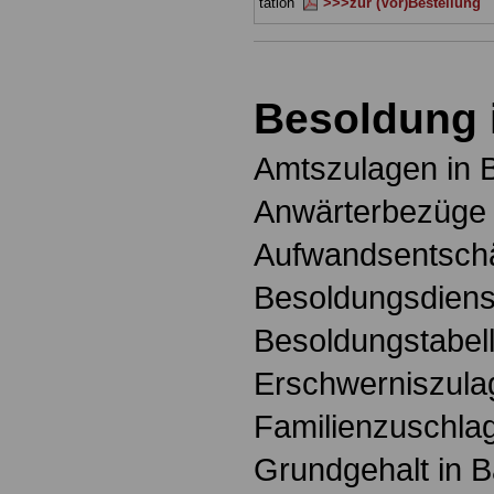
tation
>>>zur (Vor)Bestellung
Besoldung 
Amtszulagen in 
Anwärterbezüge 
Aufwandsentschä
Besoldungsdienst
Besoldungstabell
Erschwerniszula
Familienzuschlag
Grundgehalt in 