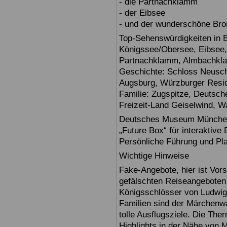
- die Partnachklamm
- der Eibsee
- und der wunderschöne Br
Top-Sehenswürdigkeiten in 
Königssee/Obersee, Eibsee,
Partnachklamm, Almbachklam
Geschichte: Schloss Neusch
Augsburg, Würzburger Reside
Familie: Zugspitze, Deuts
Freizeit-Land Geiselwind, Wa
Deutsches Museum München: E
„Future Box“ für interaktive
Persönliche Führung und Pl
Wichtige Hinweise
Fake-Angebote, hier ist Vors
gefälschten Reiseangebote
Königsschlösser von Ludwig
Familien sind der Märchenwa
tolle Ausflugsziele. Die T
Highlights in der Nähe von 