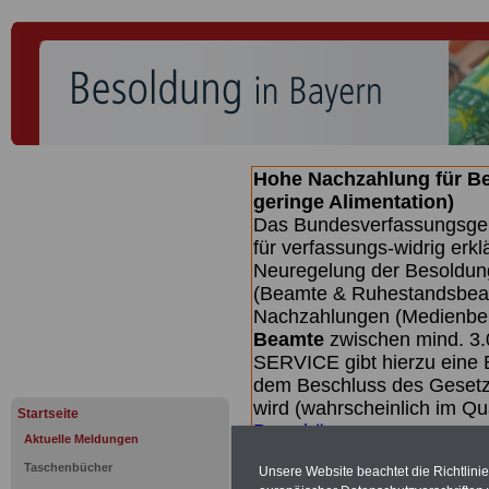
Hohe Nachzahlung für B
geringe Alimentation)
Das Bundesverfassungsgeri
für verfassungs-widrig erkl
Neuregelung der Besoldun
(Beamte & Ruhestandsbeamt
Nachzahlungen (Medienberi
Beamte
zwischen mind. 3.
SERVICE gibt hierzu eine 
dem Beschluss des Gesetz
wird (wahrscheinlich im Q
Startseite
Broschüre
.
Aktuelle Meldungen
Taschenbücher
Unsere Website beachtet die Richtlini