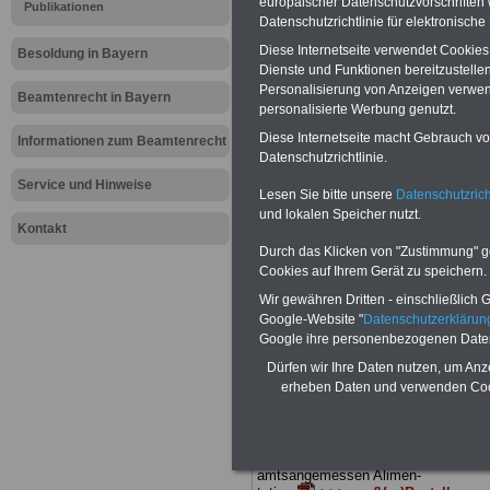
europäischer Datenschutzvorschrifte
Meldung fü
Publikationen
Datenschutzrichtlinie für elektronisch
öffentliche
Diese Internetseite verwendet Cookie
Besoldung in Bayern
Dienste und Funktionen bereitzustell
Personalisierung von Anzeigen verwende
Arbeitszeit
Beamtenrecht in Bayern
personalisierte Werbung genutzt.
Diese Internetseite macht Gebrauch von
Informationen zum Beamtenrecht
Datenschutzrichtlinie.
BEHÖRDEN-ABO
mit drei Ratgebern
nur 25,00 Euro: Wissenswertes für
Service und Hinweise
Lesen Sie bitte unsere
Datenschutzrich
Beamtinnen und Beamte, Beamtenve
und lokalen Speicher nutzt.
sorgungsrecht (Bund/Länder) sowie
Kontakt
Beihilferecht in Bund und Ländern. Al
drei Ratgeber sind übersichtlich gegl
Durch das Klicken von "Zustimmung" geb
und erläutern auch komplizierte
Cookies auf Ihrem Gerät zu speichern.
Sachverhalte ver-ständlich (auch für
Wir gewähren Dritten - einschließlich Go
Mitarbeiterinnen und Mitarbeiter d
Google-Website "
Datenschutzerkläru
öffentlichen Dienstes im Freistaat
Bayern
geeignet).
BEHÖRDEN-ABO
Google ihre personenbezogenen Date
hier bestellen
Dürfen wir Ihre Daten nutzen, um Anz
ACHTUNG Neue Broschüre zum
erheben Daten und verwenden Cook
vorbestellen:
Teilweise fünfstellige Nachzahlungen
Beam-tinnen & Beamte in Bund und
Ländern durch Neuregeliung der
amtsangemessen Alimen-