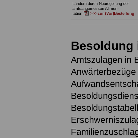
Ländern durch Neuregeliung der
amtsangemessen Alimen-
tation
>>>zur (Vor)Bestellung
Besoldung 
Amtszulagen in 
Anwärterbezüge 
Aufwandsentschä
Besoldungsdienst
Besoldungstabell
Erschwerniszula
Familienzuschlag