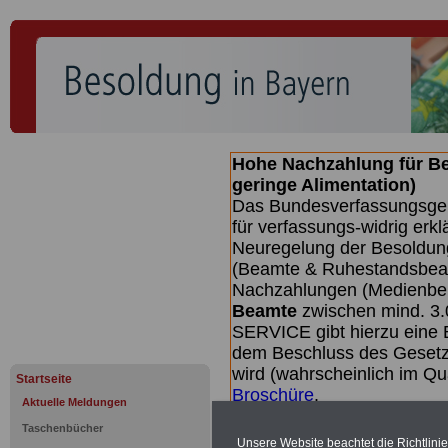
Hohe Nachzahlung für B
geringe Alimentation)
Das Bundesverfassungsgeri
für verfassungs-widrig erkl
Neuregelung der Besoldun
(Beamte & Ruhestandsbeamt
Nachzahlungen (Medienberi
Beamte
zwischen mind. 3.
SERVICE gibt hierzu eine 
dem Beschluss des Gesetz
wird (wahrscheinlich im Q
Startseite
Broschüre
.
Aktuelle Meldungen
Taschenbücher
Unsere Website beachtet die Richtlini