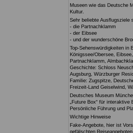
Museen wie das Deutsche Mu
Kultur.
Sehr beliebte Ausflugsziele
- die Partnachklamm
- der Eibsee
- und der wunderschöne Br
Top-Sehenswürdigkeiten in 
Königssee/Obersee, Eibsee,
Partnachklamm, Almbachklam
Geschichte: Schloss Neusch
Augsburg, Würzburger Reside
Familie: Zugspitze, Deuts
Freizeit-Land Geiselwind, Wa
Deutsches Museum München: E
„Future Box“ für interaktive
Persönliche Führung und Pl
Wichtige Hinweise
Fake-Angebote, hier ist Vors
gefälschten Reiseangebote