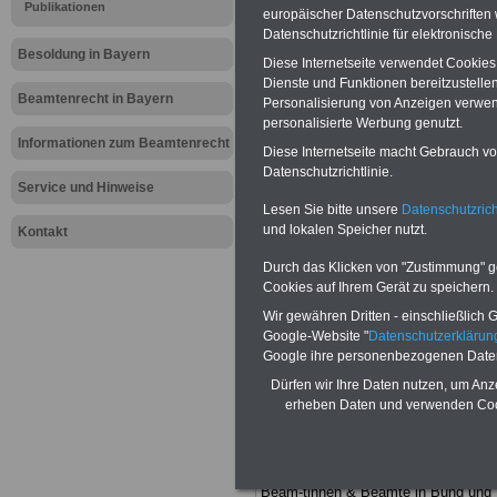
Meldung fü
Publikationen
europäischer Datenschutzvorschrifte
Datenschutzrichtlinie für elektronisch
öffentliche
Besoldung in Bayern
Diese Internetseite verwendet Cookie
Dienste und Funktionen bereitzustell
Zusätzliche
Beamtenrecht in Bayern
Personalisierung von Anzeigen verwende
personalisierte Werbung genutzt.
Beförderun
Informationen zum Beamtenrecht
Diese Internetseite macht Gebrauch von
Datenschutzrichtlinie.
Service und Hinweise
Lesen Sie bitte unsere
Datenschutzrich
BEHÖRDEN-ABO
mit drei Ratgebern
und lokalen Speicher nutzt.
nur 25,00 Euro: Wissenswertes für
Kontakt
Beamtinnen und Beamte, Beamtenve
sorgungsrecht (Bund/Länder) sowie
Durch das Klicken von "Zustimmung" geb
Beihilferecht in Bund und Ländern. Al
Cookies auf Ihrem Gerät zu speichern.
drei Ratgeber sind übersichtlich gegl
Wir gewähren Dritten - einschließlich Go
und erläutern auch komplizierte
Google-Website "
Datenschutzerkläru
Sachverhalte ver-ständlich (auch für
Mitarbeiterinnen und Mitarbeiter d
Google ihre personenbezogenen Date
öffentlichen Dienstes im Freistaat
Dürfen wir Ihre Daten nutzen, um Anz
Bayern
geeignet).
BEHÖRDEN-ABO
erheben Daten und verwenden Cook
hier bestellen
ACHTUNG Neue Broschüre zum
vorbestellen:
Teilweise fünfstellige Nachzahlungen
Beam-tinnen & Beamte in Bund und