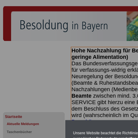
Hohe Nachzahlung für B
geringe Alimentation)
Das Bundesverfassungsgeri
für verfassungs-widrig erkl
Neuregelung der Besoldun
(Beamte & Ruhestandsbeamt
Nachzahlungen (Medienberi
Beamte
zwischen mind. 3.
SERVICE gibt hierzu eine 
dem Beschluss des Gesetz
wird (wahrscheinlich im Q
Startseite
Broschüre
.
Aktuelle Meldungen
Taschenbücher
Unsere Website beachtet die Richtlini