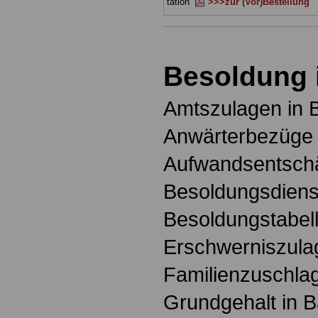
tation
>>>zur (Vor)Bestellung
Besoldung 
Amtszulagen in 
Anwärterbezüge 
Aufwandsentschä
Besoldungsdienst
Besoldungstabell
Erschwerniszula
Familienzuschlag
Grundgehalt in 