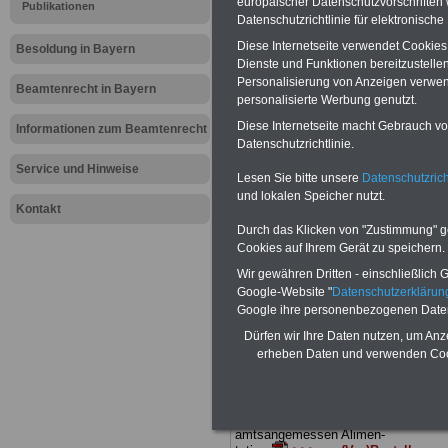
europäischer Datenschutzvorschrifte
Meldung fü
Publikationen
Datenschutzrichtlinie für elektronisch
öffentliche
Diese Internetseite verwendet Cookie
Besoldung in Bayern
Dienste und Funktionen bereitzustell
Personalisierung von Anzeigen verwende
Kinderhortp
Beamtenrecht in Bayern
personalisierte Werbung genutzt.
Diese Internetseite macht Gebrauch von
Informationen zum Beamtenrecht
Datenschutzrichtlinie.
BEHÖRDEN-ABO
mit drei Ratgebern
nur 25,00 Euro: Wissenswertes für
Service und Hinweise
Lesen Sie bitte unsere
Datenschutzrich
Beamtinnen und Beamte, Beamtenve
und lokalen Speicher nutzt.
sorgungsrecht (Bund/Länder) sowie
Kontakt
Beihilferecht in Bund und Ländern. Al
drei Ratgeber sind übersichtlich gegl
Durch das Klicken von "Zustimmung" geb
und erläutern auch komplizierte
Cookies auf Ihrem Gerät zu speichern.
Sachverhalte ver-ständlich (auch für
Wir gewähren Dritten - einschließlich Go
Mitarbeiterinnen und Mitarbeiter d
Google-Website "
Datenschutzerkläru
öffentlichen Dienstes im Freistaat
Bayern
geeignet).
BEHÖRDEN-ABO
Google ihre personenbezogenen Date
hier bestellen
Dürfen wir Ihre Daten nutzen, um Anz
ACHTUNG Neue Broschüre zum
erheben Daten und verwenden Cook
vorbestellen:
Teilweise fünfstellige Nachzahlungen
Beam-tinnen & Beamte in Bund und
Ländern durch Neuregeliung der
amtsangemessen Alimen-