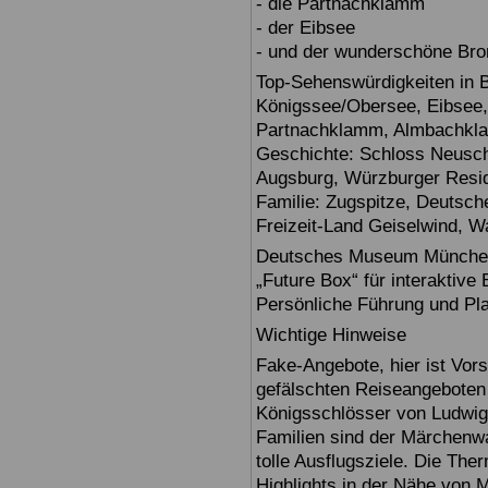
- die Partnachklamm
- der Eibsee
- und der wunderschöne Br
Top-Sehenswürdigkeiten in 
Königssee/Obersee, Eibsee,
Partnachklamm, Almbachklam
Geschichte: Schloss Neusch
Augsburg, Würzburger Reside
Familie: Zugspitze, Deuts
Freizeit-Land Geiselwind, Wa
Deutsches Museum München: E
„Future Box“ für interaktive
Persönliche Führung und Pl
Wichtige Hinweise
Fake-Angebote, hier ist Vors
gefälschten Reiseangebote
Königsschlösser von Ludwig
Familien sind der Märchenwa
tolle Ausflugsziele. Die T
Highlights in der Nähe von 