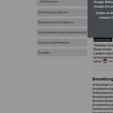
Publikationen
Beihilferecht
Google-Websi
drei Ratgeber
Google ihre 
und erläutern
Besoldung in Bayern
Dürfen wir I
Sachverhalte 
erheben D
Mitarbeiteri
öffentlichen
Beamtenrecht in Bayern
Bayern
geeig
hier bestell
Informationen zum Beamtenrecht
ACHTUNG Ne
vorbestellen:
Service und Hinweise
Teilweise fün
Beam-tinnen
Kontakt
Ländern durc
amtsangemes
tation
>>>
Besoldung
Amtszulagen i
Anwärterbezüg
Aufwandsentsc
Besoldungsdien
Besoldungstabe
Erschwerniszu
Familienzuschl