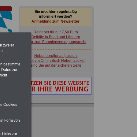
Sie möchten regelmäßig
informiert werden?
Anmeldung zum Newsletter
Ratgeber für nur 7,50 Euro
Beihilfe in Bund und Ländern
oder zum Beamtenversorgungsrecht
en zweier
ie
Nebenberufler aufpassen:
im
mit dem OnlineBuch Nebentätigkeit
en
rn bestimmte
sind Sie auf der sicheren Seite
 Daten zur
nicht
ite Cookies
Ratgeber für nur 7,50 Euro
Beihilfe in Bund und Ländern
oder zum Beamtenversorgungsrecht
 in Form von
Nebenberufler aufpassen:
s Links zur
mit dem OnlineBuch Nebentätigkeit