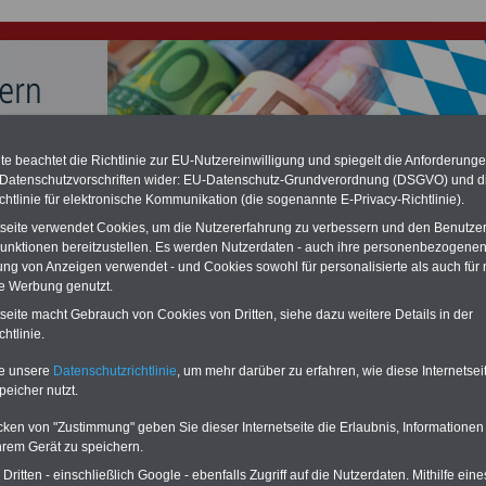
e beachtet die Richtlinie zur EU-Nutzereinwilligung und spiegelt die Anforderung
hlung für Beamte & Ruhestandsbeamte (zu geringe Alimentation)
 Datenschutzvorschriften wider: EU-Datenschutz-Grundverordnung (DSGVO) und d
fassungsgericht hat die Berliner Landesbesoldung für verfassungs-widrig
chtlinie für elektronische Kommunikation (die sogenannte E-Privacy-Richtlinie).
n muss bis
März 2027 eine Neuregelung der Besoldung beschließen). Auch be
 & Ruhestandsbeamte) gibt es teilweise hohe Nachzahlungen (Medienbericht
tseite verwendet Cookies, um die Nutzererfahrung zu verbessern und den Benutze
diese für
alle (!) Beamte
zwischen mind. 3.000 und 13.000 Euro, Der INFO-
unktionen bereitzustellen. Es werden Nutzerdaten - auch ihre personenbezogenen
hierzu eine Broschüre heraus, die unmittelbar nach dem Beschluss des
ung von Anzeigen verwendet - und Cookies sowohl für personalisierte als auch für 
s der Bundesregierung vorgelegt wird (wahrscheinlich im Quartal.2026
te Werbung genutzt.
Vor)Bestellung der Broschüre
.
tseite macht Gebrauch von Cookies von Dritten, siehe dazu weitere Details in der
htlinie.
r Beamte und den öffentlichen Dienst in Bayern: Saisonale
te unsere
Datenschutzrichtlinie
, um mehr darüber zu erfahren, wie diese Internetse
tslosigkeit steigt
peicher nutzt.
-ABO
mit drei Ratgebern für
cken von "Zustimmung" geben Sie dieser Internetseite die Erlaubnis, Informationen
ro: Wissenswertes für
hrem Gerät zu speichern.
und Beamte, Beamtenver-
ritten - einschließlich Google - ebenfalls Zugriff auf die Nutzerdaten. Mithilfe eine
t (Bund/Länder) sowie