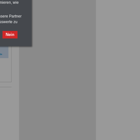
mieren, wie
sind Sie auf der sicheren Seite
nsere Partner
sswerte zu
Nein