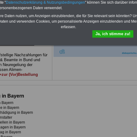
 in Bund und Ländern. Alle
te "
Datenschutzerklärung & Nutzungsbedingungen
" können Sie sich darüber infor
 sind übersichtlich gegliedert
personenbezogenen Daten verwendet.
 auch komplizierte
hre Daten nutzen, um Anzeigen einzublenden, die für Sie relevant sein könnten? U
ver-ständlich (auch für
aten und verwenden Cookies, um personalisierte Anzeigen einzublenden und Me
nnen und Mitarbeiter des
 Dienstes im Freistaat
erfassen.
net).
BEHÖRDEN-ABO
>>>
Ja, ich stimme zu!
en
ue Broschüre zum
fstellige Nachzahlungen für
 & Beamte in Bund und
h Neuregeliung der
sen Alimen-
zur (Vor)Bestellung
 in Bayern
n Bayern
e in Bayern
hädigung in Bayern
stalter
llen in Bayern
lagen in Bayern
ag in Bayern