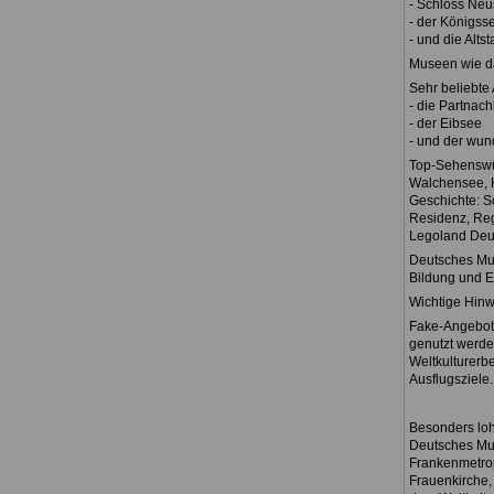
- Schloss Ne
- der Königss
- und die Alts
Museen wie da
Sehr beliebte
- die Partnac
- der Eibsee
- und der wu
Top-Sehenswür
Walchensee, H
Geschichte: S
Residenz, Reg
Legoland Deut
Deutsches Muse
Bildung und E
Wichtige Hinw
Fake-Angebote
genutzt werde
Weltkulturerb
Ausflugsziele
Besonders loh
Deutsches Mus
Frankenmetrop
Frauenkirche,