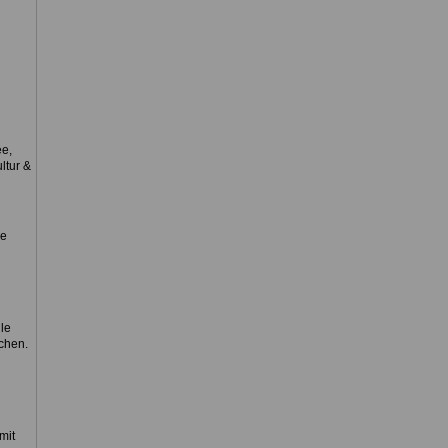
e,
ltur &
ve
le
chen.
mit