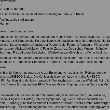
uschwanstein
ee
tadt von Rothenburg.
s Deutsche Museum bietet einen einmaligen Einblick in Kultur.
 Ausflugsziele sind zudem
hklamm
nderschöne Brombachsee.
digkeiten in Bayern und der einmaligen Natur & Seen: Königssee/Obersee, Eibse
intersee mit Zauberwald, Partnachklamm, Almbachklamm, Naturpark Altmühltal.Ku
chloss Neuschwanstein, Augsburger Puppenkiste, Fuggerei Augsburg, Würzburger
ensburger Altstadt.Aktivitäten & Familie: Zugspitze, Deutsches Museum München,
schland, Freizeit-Land Geiselwind, Waldseilgarten Höllschlucht, Monte Kaolino.
um München: Einsatz von künstlicher Intelligenz in der „Future Box“ für interakti
rlebnisse.im Tourismus: Persönliche Führung und Planung von Besichtigungen.
eise
, hier ist Vorsicht geboten, da KI zur Erstellung von gefälschten Reiseangeboten
n kann.UNESCO-Status: Die Königsschlösser von Ludwig II. sind UNESCO-
e.Für Familien sind der Märchenwald in Wolfratshausen oder der Wildpark Poing tol
. Die Therme Erding und das BMW Museum bieten Highlights in der Nähe von Mün
nenswert ist München (mit den Sehenswürdigkeiten Marienplatz, Frauenkirche,
eum, Englischer Garten, Schloss Nymphenburg). Viel zu bieten hat auch die
ole Nürnberg (Christkindlesmarkt, Historische Altstadt, Lorenz Kirche, Nürnberger
 Kaiserburg, Reichsparteitagsgebäude). Schauen Sie auch mal in Bamberg vorbei 