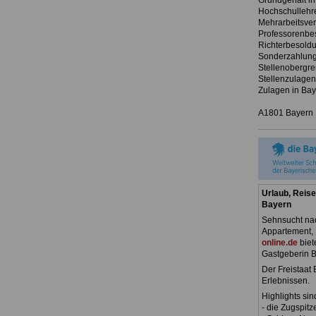
Grundgehalt in
Hochschullehr
Mehrarbeitsver
Professorenbe
Richterbesoldu
Sonderzahlung
Stellenobergre
Stellenzulagen
Zulagen in Bay
A1801 Bayern
Urlaub, Reise
Bayern
Sehnsucht nac
Appartement, 
online.de
biet
Gastgeberin B
Der Freistaat
Erlebnissen.
Highlights sin
- die Zugspitz