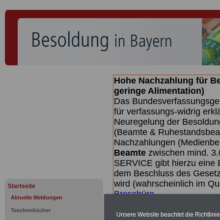
Hohe Nachzahlung für B
geringe Alimentation)
Das Bundesverfassungsgeri
für verfassungs-widrig erkl
Neuregelung der Besoldun
(Beamte & Ruhestandsbeamt
Nachzahlungen (Medienberi
Beamte
zwischen mind. 3.
SERVICE gibt hierzu eine 
dem Beschluss des Gesetz
wird (wahrscheinlich im Q
Startseite
Broschüre
.
Aktuelle Meldungen
Taschenbücher
Unsere Website beachtet die Richtlini