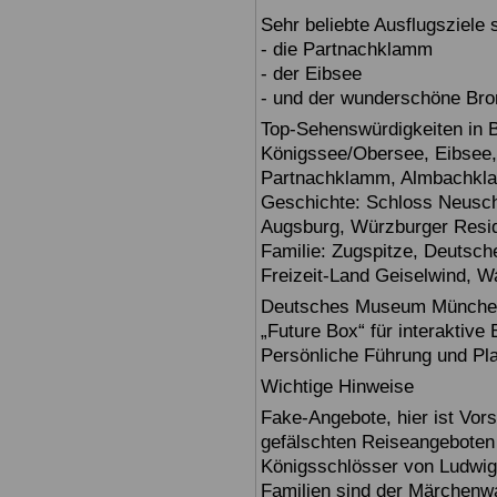
Sehr beliebte Ausflugsziele
- die Partnachklamm
- der Eibsee
- und der wunderschöne Br
Top-Sehenswürdigkeiten in 
Königssee/Obersee, Eibsee,
Partnachklamm, Almbachklam
Geschichte: Schloss Neusch
Augsburg, Würzburger Reside
Familie: Zugspitze, Deuts
Freizeit-Land Geiselwind, Wa
Deutsches Museum München: E
„Future Box“ für interaktive
Persönliche Führung und Pl
Wichtige Hinweise
Fake-Angebote, hier ist Vors
gefälschten Reiseangebote
Königsschlösser von Ludwig
Familien sind der Märchenwa