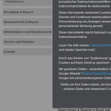
Meldung fü
Publikationen
europäischer Datenschutzvorschrifte
Datenschutzrichtlinie für elektronisch
öffentliche
Besoldung in Bayern
Diese Internetseite verwendet Cookie
Dienste und Funktionen bereitzustell
Neue Arbeit
Personalisierung von Anzeigen verwende
Beamtenrecht in Bayern
personalisierte Werbung genutzt.
befristet
Informationen zum Beamtenrecht
Diese Internetseite macht Gebrauch von
Datenschutzrichtlinie.
Service und Hinweise
Lesen Sie bitte unsere
Datenschutzrich
BEHÖRDEN-ABO
mit drei Ratgebern
und lokalen Speicher nutzt.
nur 25,00 Euro: Wissenswertes für
Kontakt
Beamtinnen und Beamte, Beamtenve
Durch das Klicken von "Zustimmung" geb
sorgungsrecht (Bund/Länder) sowie
Cookies auf Ihrem Gerät zu speichern.
Beihilferecht in Bund und Ländern. Al
drei Ratgeber sind übersichtlich gegl
Wir gewähren Dritten - einschließlich Go
und erläutern auch komplizierte
Google-Website "
Datenschutzerkläru
Sachverhalte ver-ständlich (auch für
Google ihre personenbezogenen Date
Mitarbeiterinnen und Mitarbeiter d
öffentlichen Dienstes im Freistaat
Dürfen wir Ihre Daten nutzen, um Anz
Bayern
geeignet).
BEHÖRDEN-ABO
erheben Daten und verwenden Cook
hier bestellen
ACHTUNG Neue Broschüre zum
vorbestellen:
Teilweise fünfstellige Nachzahlungen
Beam-tinnen & Beamte in Bund und