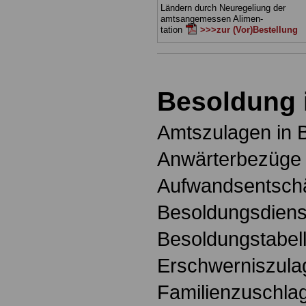
Ländern durch Neuregeliung der
amtsangemessen Alimen-
tation
>>>zur (Vor)Bestellung
Besoldung 
Amtszulagen in 
Anwärterbezüge 
Aufwandsentschä
Besoldungsdienst
Besoldungstabell
Erschwerniszula
Familienzuschlag