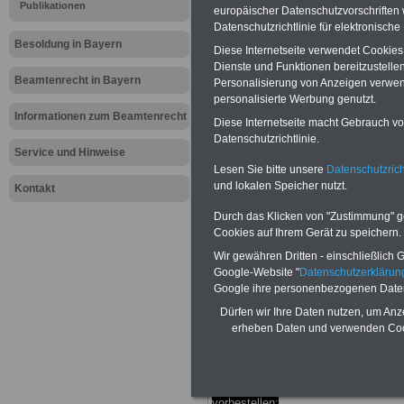
Meldung fü
Publikationen
europäischer Datenschutzvorschrifte
Datenschutzrichtlinie für elektronisch
öffentliche
Besoldung in Bayern
Diese Internetseite verwendet Cookie
Dienste und Funktionen bereitzustell
Konzept z
Beamtenrecht in Bayern
Personalisierung von Anzeigen verwende
personalisierte Werbung genutzt.
unterliegt n
Informationen zum Beamtenrecht
Diese Internetseite macht Gebrauch von
Datenschutzrichtlinie.
Service und Hinweise
Mitbestim
Lesen Sie bitte unsere
Datenschutzrich
und lokalen Speicher nutzt.
Kontakt
BEHÖRDEN-ABO
mit drei Ratgebern
Durch das Klicken von "Zustimmung" geb
nur 25,00 Euro: Wissenswertes für
Cookies auf Ihrem Gerät zu speichern.
Beamtinnen und Beamte, Beamtenve
sorgungsrecht (Bund/Länder) sowie
Wir gewähren Dritten - einschließlich Go
Beihilferecht in Bund und Ländern. Al
Google-Website "
Datenschutzerkläru
drei Ratgeber sind übersichtlich gegl
Google ihre personenbezogenen Date
und erläutern auch komplizierte
Sachverhalte ver-ständlich (auch für
Dürfen wir Ihre Daten nutzen, um Anz
Mitarbeiterinnen und Mitarbeiter d
erheben Daten und verwenden Cook
öffentlichen Dienstes im Freistaat
Bayern
geeignet).
BEHÖRDEN-ABO
hier bestellen
ACHTUNG Neue Broschüre zum
vorbestellen: