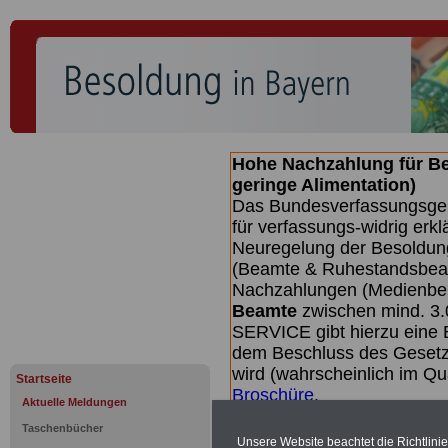
Hohe Nachzahlung für B
geringe Alimentation)
Das Bundesverfassungsgeri
für verfassungs-widrig erkl
Neuregelung der Besoldun
(Beamte & Ruhestandsbeamt
Nachzahlungen (Medienberi
Beamte
zwischen mind. 3.
SERVICE gibt hierzu eine 
dem Beschluss des Gesetz
wird (wahrscheinlich im Q
Startseite
Broschüre
.
Aktuelle Meldungen
Taschenbücher
Unsere Website beachtet die Richtlini