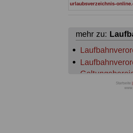
urlaubsverzeichnis-online
mehr zu:
Laufb
Laufbahnverord
Laufbahnveror
Geltungsberei
Startseite
|
Laufbahnveror
www.
Ausschreibun
Laufbahnveror
Begriffsbesti