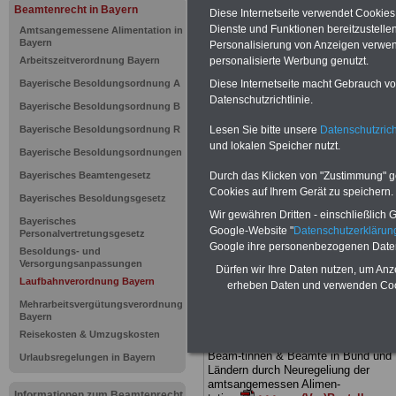
Laufbahnve
Beamtenrecht in Bayern
Diese Internetseite verwendet Cookie
Dienste und Funktionen bereitzustell
Amtsangemessene Alimentation in
Bayern: § 3
Bayern
Personalisierung von Anzeigen verwende
Arbeitszeitverordnung Bayern
personalisierte Werbung genutzt.
Begriffsbe
Bayerische Besoldungsordnung A
Diese Internetseite macht Gebrauch von
Datenschutzrichtlinie.
Bayerische Besoldungsordnung B
Bayerische Besoldungsordnung R
Lesen Sie bitte unsere
Datenschutzrich
BEHÖRDEN-ABO
mit drei Ratgebern
und lokalen Speicher nutzt.
nur 25,00 Euro: Wissenswertes für
Bayerische Besoldungsordnungen
Beamtinnen und Beamte, Beamtenve
sorgungsrecht (Bund/Länder) sowie
Bayerisches Beamtengesetz
Durch das Klicken von "Zustimmung" geb
Beihilferecht in Bund und Ländern. Al
Cookies auf Ihrem Gerät zu speichern.
Bayerisches Besoldungsgesetz
drei Ratgeber sind übersichtlich gegl
Wir gewähren Dritten - einschließlich Go
und erläutern auch komplizierte
Bayerisches
Google-Website "
Datenschutzerkläru
Sachverhalte ver-ständlich (auch für
Personalvertretungsgesetz
Mitarbeiterinnen und Mitarbeiter d
Google ihre personenbezogenen Date
Besoldungs- und
öffentlichen Dienstes im Freistaat
Versorgungsanpassungen
Dürfen wir Ihre Daten nutzen, um Anz
Bayern
geeignet).
BEHÖRDEN-ABO
Laufbahnverordnung Bayern
erheben Daten und verwenden Cook
hier bestellen
Mehrarbeitsvergütungsverordnung
ACHTUNG Neue Broschüre zum
Bayern
vorbestellen:
Reisekosten & Umzugskosten
Teilweise fünfstellige Nachzahlungen
Beam-tinnen & Beamte in Bund und
Urlaubsregelungen in Bayern
Ländern durch Neuregeliung der
amtsangemessen Alimen-
Informationen zum Beamtenrecht