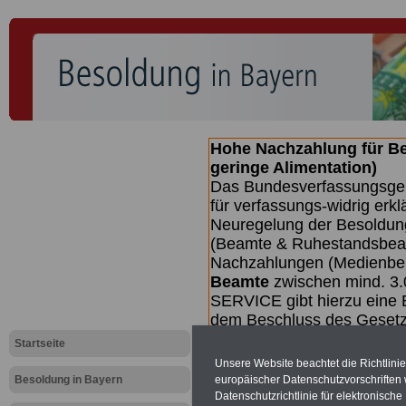
Hohe Nachzahlung für B
geringe Alimentation)
Das Bundesverfassungsgeri
für verfassungs-widrig erkl
Neuregelung der Besoldun
(Beamte & Ruhestandsbeamt
Nachzahlungen (Medienberi
Beamte
zwischen mind. 3.
SERVICE gibt hierzu eine 
dem Beschluss des Gesetz
wird (wahrscheinlich im Q
Startseite
Broschüre
.
Unsere Website beachtet die Richtlini
Besoldung in Bayern
europäischer Datenschutzvorschrifte
Datenschutzrichtlinie für elektronisch