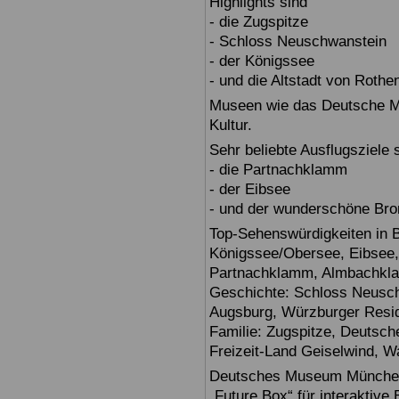
Highlights sind
- die Zugspitze
- Schloss Neuschwanstein
- der Königssee
- und die Altstadt von Rothe
Museen wie das Deutsche Mu
Kultur.
Sehr beliebte Ausflugsziele
- die Partnachklamm
- der Eibsee
- und der wunderschöne Br
Top-Sehenswürdigkeiten in 
Königssee/Obersee, Eibsee,
Partnachklamm, Almbachklam
Geschichte: Schloss Neusch
Augsburg, Würzburger Reside
Familie: Zugspitze, Deuts
Freizeit-Land Geiselwind, Wa
Deutsches Museum München: E
„Future Box“ für interaktive