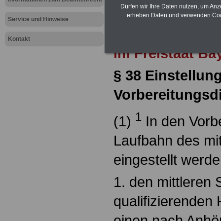
tation
>>>zur (Vor)Bestellung
Dürfen wir Ihre Daten nutzen, um Anz
erheben Daten und verwenden Cook
Service und Hinweise
Zur Übersicht 
Kontakt
im Freistaat Ba
§ 38 Einstellun
Vorbereit
1
(1)
In den Vorbe
Laufbahn des mit
eingestellt werd
1. den mittleren
qualifizierenden
einen nach Anhö