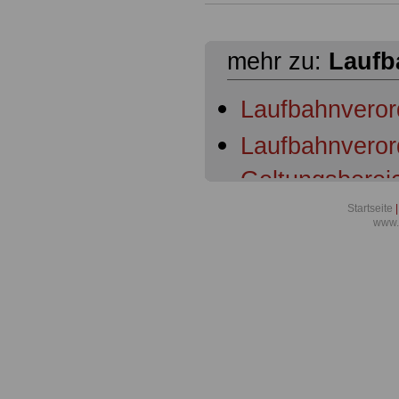
mehr zu:
Laufb
Laufbahnverord
Laufbahnveror
Geltungsberei
Startseite
|
Laufbahnveror
www.
Ausschreibun
Laufbahnveror
Begriffsbesti
Laufbahnveror
der Laufbahnb