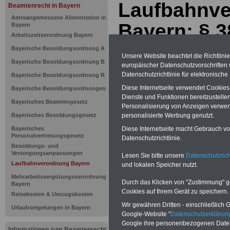
Laufbahnve
Beamtenrecht in Bayern
Amtsangemessene Alimentation in
Bayern: § 3
Bayern
Arbeitszeitverordnung Bayern
den Vorber
Bayerische Besoldungsordnung A
Unsere Website beachtet die Richtlini
Bayerische Besoldungsordnung B
europäischer Datenschutzvorschrifte
Datenschutzrichtlinie für elektronisch
Bayerische Besoldungsordnung R
BEHÖRDEN-ABO
mit drei Ratgebern
nur 25,00 Euro: Wissenswertes für
Diese Internetseite verwendet Cookie
Bayerische Besoldungsordnungen
Beamtinnen und Beamte, Beamtenve
Dienste und Funktionen bereitzustell
sorgungsrecht (Bund/Länder) sowie
Bayerisches Beamtengesetz
Personalisierung von Anzeigen verwende
Beihilferecht in Bund und Ländern. Al
personalisierte Werbung genutzt.
Bayerisches Besoldungsgesetz
drei Ratgeber sind übersichtlich gegl
und erläutern auch komplizierte
Diese Internetseite macht Gebrauch von
Bayerisches
Sachverhalte ver-ständlich (auch für
Personalvertretungsgesetz
Datenschutzrichtlinie.
Mitarbeiterinnen und Mitarbeiter d
Besoldungs- und
öffentlichen Dienstes im Freistaat
Versorgungsanpassungen
Lesen Sie bitte unsere
Datenschutzrich
Bayern
geeignet).
BEHÖRDEN-ABO
Laufbahnverordnung Bayern
und lokalen Speicher nutzt.
hier bestellen
Mehrarbeitsvergütungsverordnung
ACHTUNG Neue Broschüre zum
Durch das Klicken von "Zustimmung" geb
Bayern
vorbestellen:
Cookies auf Ihrem Gerät zu speichern.
Reisekosten & Umzugskosten
Teilweise fünfstellige Nachzahlungen
Wir gewähren Dritten - einschließlich Go
Beam-tinnen & Beamte in Bund und
Urlaubsregelungen in Bayern
Google-Website "
Datenschutzerkläru
Ländern durch Neuregeliung der
amtsangemessen Alimen-
Google ihre personenbezogenen Date
Informationen zum Beamtenrecht